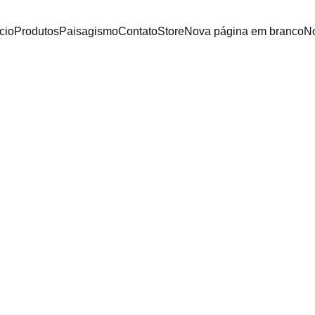
icio
Produtos
Paisagismo
Contato
Store
Nova página em branco
N